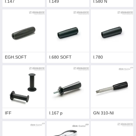
I.147
I.149
I.580 N
EGH.SOFT
I.680 SOFT
I.780
IFF
I.167 p
GN 310-NI