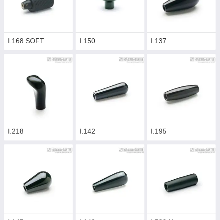
I.168 SOFT
I.150
I.137
I.218
I.142
I.195