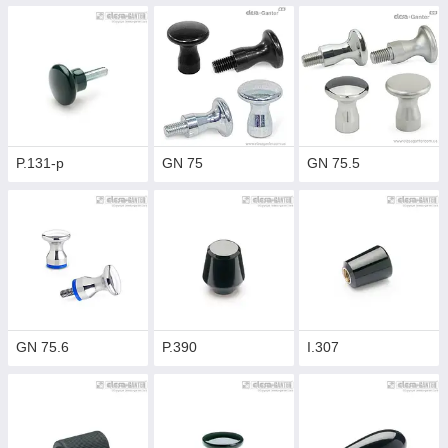
P.131-p
GN 75
GN 75.5
GN 75.6
P.390
I.307