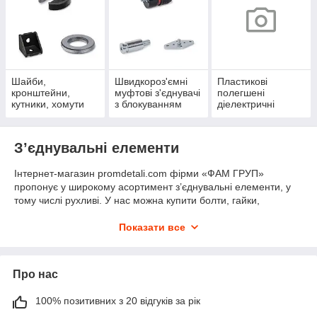
Шайби,
Швидкороз'ємні
Пластикові
кронштейни,
муфтові з'єднувачі
полегшені
кутники, хомути
з блокуванням
діелектричні
різьбові кріплення
З’єднувальні елементи
Інтернет-магазин promdetali.com фірми «ФАМ ГРУП»
пропонує у широкому асортимент з’єднувальні елементи, у
тому числі рухливі. У нас можна купити болти, гайки,
шпильки, упори, шайби, кронштейни, вугільні та муфтові
з'єднання та багато іншого.
Показати все
Ми є офіційним дистриб'ютором в Україні спільного італо-
німецького підприємства Elesa+Ganter, тому про якість
продукції можете не турбуватися, у каталозі присутні тільки
Про нас
оригінальні товари. З тієї ж причини ціна на всі вироби
помірна, тому що відсутні накрутки посередників.
100% позитивних з 20 відгуків за рік