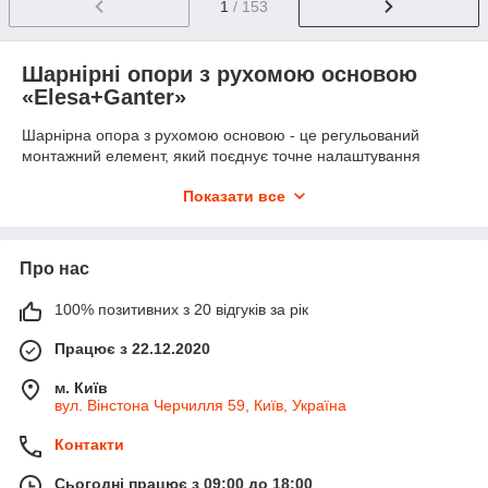
1
/ 153
Шарнірні опори з рухомою основою
«Elesa+Ganter»
Шарнірна опора з рухомою основою - це регульований
монтажний елемент, який поєднує точне налаштування
висоти та здатність самостійно адаптуватися до поверхні.
Показати все
Завдяки шарніру основа може нахилятися та повертатися,
компенсуючи нерівності підлоги та забезпечуючи рівномірний
розподіл навантаження. Такі рухливі регульовані опори
особливо потрібні там, де обладнання працює зі змінною або
Про нас
нерівномірно розподіленою вагою.
100% позитивних з 20 відгуків за рік
На відміну від жорстких моделей шарнірна конструкція
допускає кут самоустановки до ±20°. Це дозволяє уникнути
Працює з 22.12.2020
перекосів рами, знизити вібрації та продовжити термін
служби як самої опори, так і всього агрегату. Вироби серії
м. Київ
Elesa+Ganter випускаються з різними діаметрами основи,
вул. Вінстона Черчилля 59, Київ, Україна
довжинами різьбових штоків і варіантами матеріалів, що дає
можливість підібрати рішення практично під будь-яке
Контакти
завдання.
Конструкція та особливості шарніру
Сьогодні працює з 09:00 до 18:00