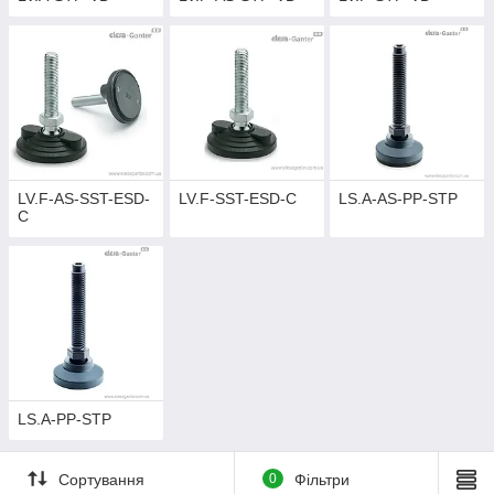
LV.F-AS-SST-ESD-
LV.F-SST-ESD-C
LS.A-AS-PP-STP
C
LS.A-PP-STP
Сортування
0
Фільтри