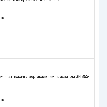
нів
чні затискачі з вертикальним прихватом GN 865-
нів