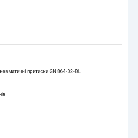
невматичні притиски GN 864-32-BL
нів