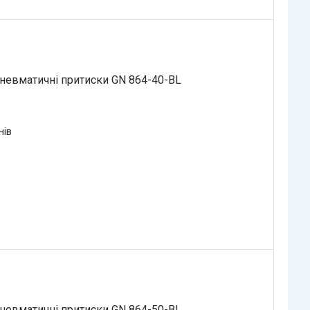
невматичні притиски GN 864-40-BL
нів
невматичні притиски GN 864-50-BL