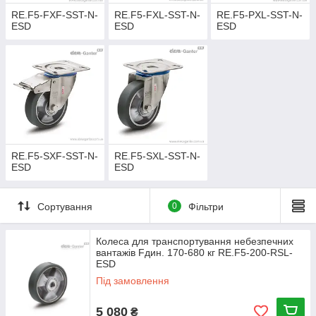
RE.F5-FXF-SST-N-
RE.F5-FXL-SST-N-
RE.F5-PXL-SST-N-
ESD
ESD
ESD
RE.F5-SXF-SST-N-
RE.F5-SXL-SST-N-
ESD
ESD
Сортування
0
Фільтри
Колеса для транспортування небезпечних
вантажів Fдин. 170-680 кг RE.F5-200-RSL-
ESD
Під замовлення
5 080
₴