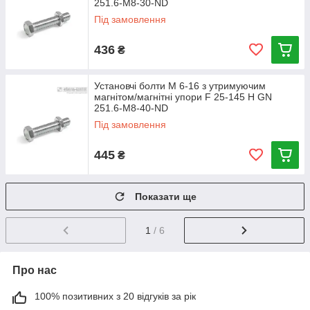
251.6-M8-30-ND
Під замовлення
436
₴
Установчі болти М 6-16 з утримуючим
магнітом/магнітні упори F 25-145 Н GN
251.6-M8-40-ND
Під замовлення
445
₴
Показати ще
1
/ 6
Про нас
100% позитивних з 20 відгуків за рік