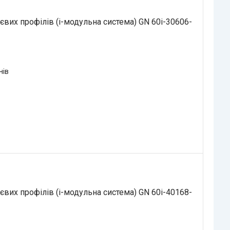
вих профілів (i-модульна система) GN 60i-30606-
нів
вих профілів (i-модульна система) GN 60i-40168-