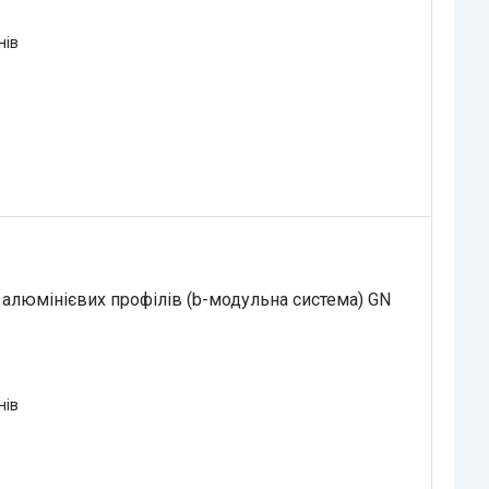
нів
 алюмінієвих профілів (b-модульна система) GN
нів