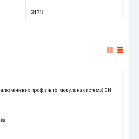
GN 71i
 алюмінієвих профілів (b-модульна система) GN
нів