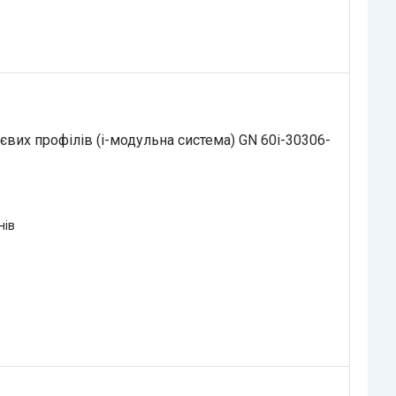
вих профілів (i-модульна система) GN 60i-30306-
нів