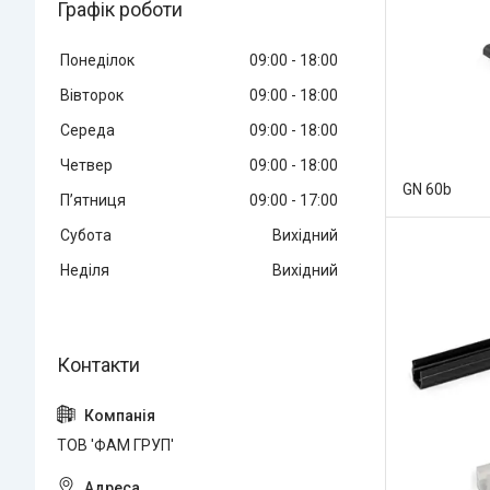
Графік роботи
Понеділок
09:00
18:00
Вівторок
09:00
18:00
Середа
09:00
18:00
Четвер
09:00
18:00
GN 60b
Пʼятниця
09:00
17:00
Субота
Вихідний
Неділя
Вихідний
ТОВ 'ФАМ ГРУП'