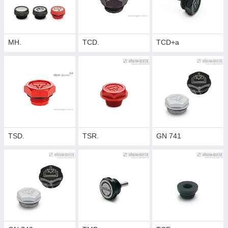
MH.
TCD.
TCD+a
TSD.
TSR.
GN 741