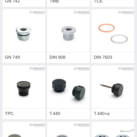
GN 742
TMB.
TCE.
GN 749
DIN 908
DIN 7603
TPC.
T.440
T.440+a