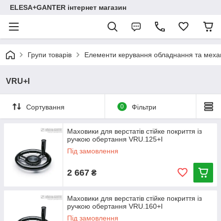
ELESA+GANTER інтернет магазин
Групи товарів
Елементи керування обладнання та механ
VRU+I
Сортування
0
Фільтри
Маховики для верстатів стійке покриття із
ручкою обертання VRU.125+I
Під замовлення
2 667
₴
Маховики для верстатів стійке покриття із
ручкою обертання VRU.160+I
Під замовлення