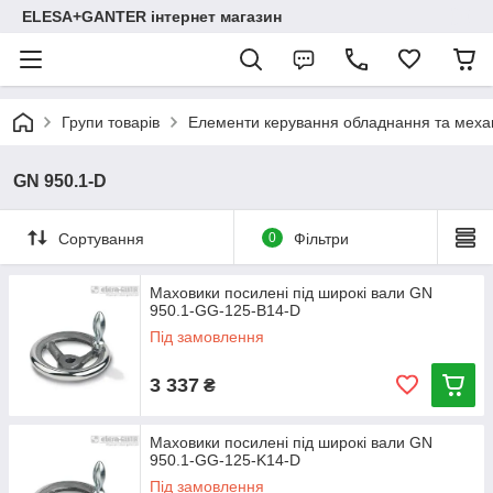
ELESA+GANTER інтернет магазин
Групи товарів
Елементи керування обладнання та механ
GN 950.1-D
Сортування
0
Фільтри
Маховики посилені під широкі вали GN
950.1-GG-125-B14-D
Під замовлення
3 337
₴
Маховики посилені під широкі вали GN
950.1-GG-125-K14-D
Під замовлення