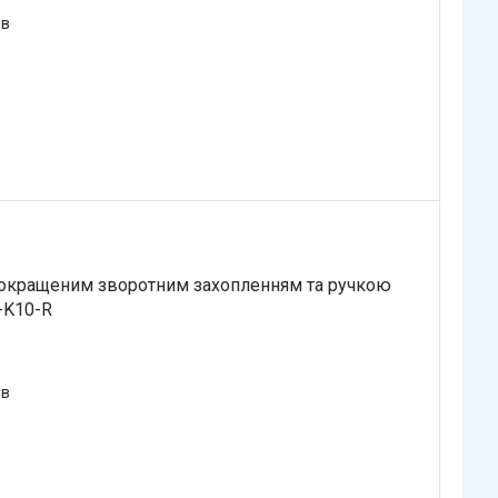
ів
покращеним зворотним захопленням та ручкою
-K10-R
ів