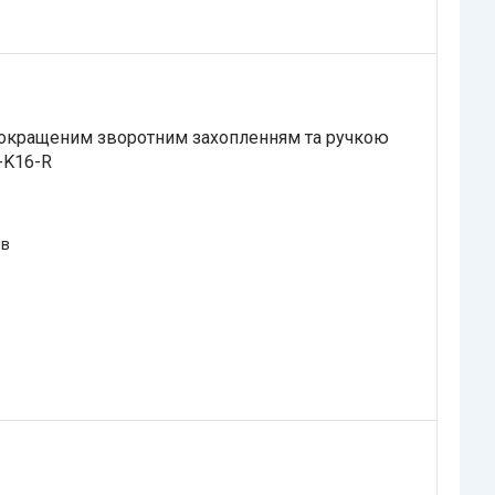
покращеним зворотним захопленням та ручкою
-K16-R
ів