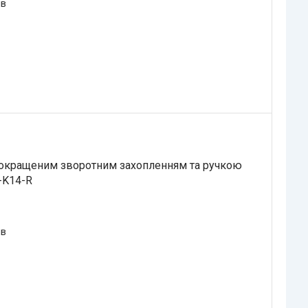
ів
покращеним зворотним захопленням та ручкою
-K14-R
ів