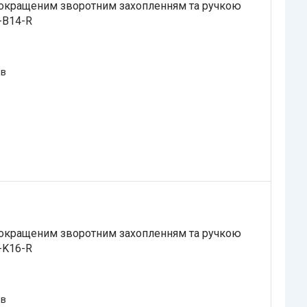
покращеним зворотним захопленням та ручкою
-B14-R
ів
покращеним зворотним захопленням та ручкою
-K16-R
ів