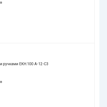
ів
и ручками EKH.100 A-12-C3
ів